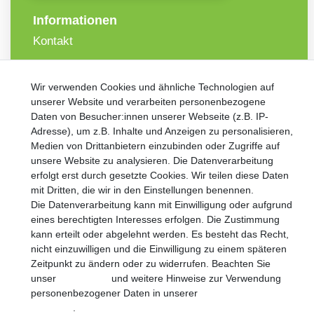
Informationen
Kontakt
VORNAME
NACHNAME
Wir verwenden Cookies und ähnliche Technologien auf
unserer Website und verarbeiten personenbezogene
Newsletter
Daten von Besucher:innen unserer Webseite (z.B. IP-
E-MAIL **
Honig
Adresse), um z.B. Inhalte und Anzeigen zu personalisieren,
Medien von Drittanbietern einzubinden oder Zugriffe auf
Hiermit bestätige ich, dass ich die
Daten­schutz­erklärung
gelesen
unsere Website zu analysieren. Die Datenverarbeitung
habe. Meine Einwilligung kann ich jederzeit widerrufen.**
erfolgt erst durch gesetzte Cookies. Wir teilen diese Daten
mit Dritten, die wir in den Einstellungen benennen.
Abonnieren
Die Datenverarbeitung kann mit Einwilligung oder aufgrund
eines berechtigten Interesses erfolgen. Die Zustimmung
** Hierbei handelt es sich um ein Pflichtfeld.
kann erteilt oder abgelehnt werden. Es besteht das Recht,
nicht einzuwilligen und die Einwilligung zu einem späteren
Zeitpunkt zu ändern oder zu widerrufen. Beachten Sie
unser
Impressum
und weitere Hinweise zur Verwendung
personenbezogener Daten in unserer
Daten­schutz­
Widerrufs­recht
Impressum
Daten­schutz­erklärung
erklärung
.