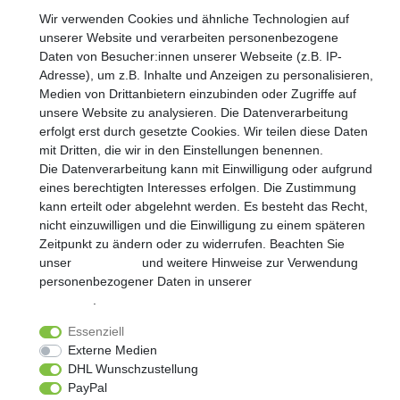
VORNAME
NACHNAME
Wir verwenden Cookies und ähnliche Technologien auf
unserer Website und verarbeiten personenbezogene
Newsletter
Daten von Besucher:innen unserer Webseite (z.B. IP-
E-MAIL **
Honig
Adresse), um z.B. Inhalte und Anzeigen zu personalisieren,
Medien von Drittanbietern einzubinden oder Zugriffe auf
Hiermit bestätige ich, dass ich die
Daten­schutz­erklärung
gelesen
unsere Website zu analysieren. Die Datenverarbeitung
habe. Meine Einwilligung kann ich jederzeit widerrufen.**
erfolgt erst durch gesetzte Cookies. Wir teilen diese Daten
mit Dritten, die wir in den Einstellungen benennen.
Abonnieren
Die Datenverarbeitung kann mit Einwilligung oder aufgrund
eines berechtigten Interesses erfolgen. Die Zustimmung
** Hierbei handelt es sich um ein Pflichtfeld.
kann erteilt oder abgelehnt werden. Es besteht das Recht,
nicht einzuwilligen und die Einwilligung zu einem späteren
Zeitpunkt zu ändern oder zu widerrufen. Beachten Sie
unser
Impressum
und weitere Hinweise zur Verwendung
personenbezogener Daten in unserer
Daten­schutz­
Widerrufs­recht
Impressum
Daten­schutz­erklärung
erklärung
.
Essenziell
AGB
Kontakt
Externe Medien
DHL Wunschzustellung
PayPal
© Copyright 2026 | Alle Rechte vorbehalten.