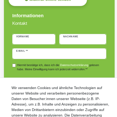
Informationen
Kontakt
VORNAME
NACHNAME
Newsletter
E-MAIL **
Honig
Hiermit bestätige ich, dass ich die
Daten­schutz­erklärung
gelesen
habe. Meine Einwilligung kann ich jederzeit widerrufen.**
Abonnieren
Wir verwenden Cookies und ähnliche Technologien auf
** Hierbei handelt es sich um ein Pflichtfeld.
unserer Website und verarbeiten personenbezogene
Daten von Besucher:innen unserer Webseite (z.B. IP-
Adresse), um z.B. Inhalte und Anzeigen zu personalisieren,
Medien von Drittanbietern einzubinden oder Zugriffe auf
unsere Website zu analysieren. Die Datenverarbeitung