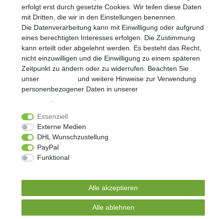
Widerrufs­recht
Impressum
Daten­schutz­erklärung
erfolgt erst durch gesetzte Cookies. Wir teilen diese Daten
mit Dritten, die wir in den Einstellungen benennen.
Die Datenverarbeitung kann mit Einwilligung oder aufgrund
AGB
Kontakt
eines berechtigten Interesses erfolgen. Die Zustimmung
kann erteilt oder abgelehnt werden. Es besteht das Recht,
nicht einzuwilligen und die Einwilligung zu einem späteren
© Copyright 2026 | Alle Rechte vorbehalten.
Zeitpunkt zu ändern oder zu widerrufen. Beachten Sie
unser
Impressum
und weitere Hinweise zur Verwendung
Realisierung und Umsetzung by
e
Commerce-factory
personenbezogener Daten in unserer
Daten­schutz­
erklärung
.
Essenziell
Externe Medien
DHL Wunschzustellung
PayPal
Funktional
Weitere Einstellungen
Alle akzeptieren
Alle ablehnen