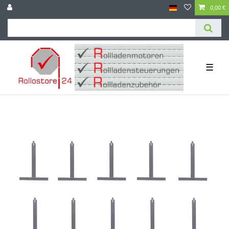
0,00 €
☰