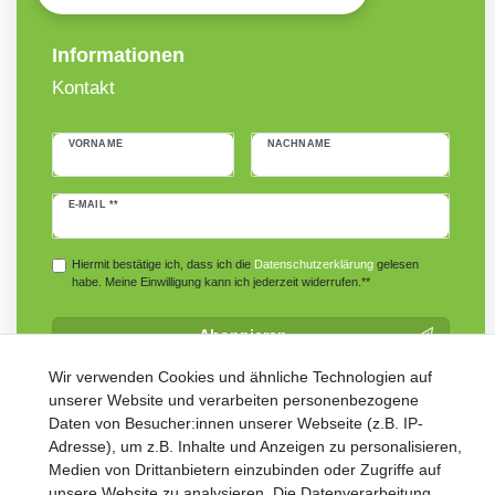
Informationen
Kontakt
VORNAME
NACHNAME
Newsletter
E-MAIL **
Honig
Hiermit bestätige ich, dass ich die
Daten­schutz­erklärung
gelesen
habe. Meine Einwilligung kann ich jederzeit widerrufen.**
Abonnieren
** Hierbei handelt es sich um ein Pflichtfeld.
Wir verwenden Cookies und ähnliche Technologien auf
unserer Website und verarbeiten personenbezogene
Daten von Besucher:innen unserer Webseite (z.B. IP-
Adresse), um z.B. Inhalte und Anzeigen zu personalisieren,
Medien von Drittanbietern einzubinden oder Zugriffe auf
unsere Website zu analysieren. Die Datenverarbeitung
Widerrufs­recht
Impressum
Daten­schutz­erklärung