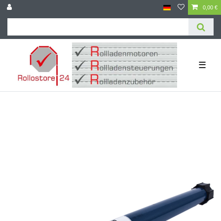
0,00 €
☰