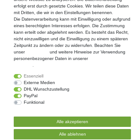
erfolgt erst durch gesetzte Cookies. Wir teilen diese Daten
mit Dritten, die wir in den Einstellungen benennen.
Die Datenverarbeitung kann mit Einwilligung oder aufgrund
AGB
Kontakt
eines berechtigten Interesses erfolgen. Die Zustimmung
kann erteilt oder abgelehnt werden. Es besteht das Recht,
© Copyright 2026 | Alle Rechte vorbehalten.
nicht einzuwilligen und die Einwilligung zu einem späteren
Zeitpunkt zu ändern oder zu widerrufen. Beachten Sie
Realisierung und Umsetzung by
e
Commerce-factory
unser
Impressum
und weitere Hinweise zur Verwendung
personenbezogener Daten in unserer
Daten­schutz­
erklärung
.
Essenziell
Externe Medien
DHL Wunschzustellung
PayPal
Funktional
Weitere Einstellungen
Alle akzeptieren
Alle ablehnen