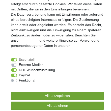
erfolgt erst durch gesetzte Cookies. Wir teilen diese Daten
** Hierbei handelt es sich um ein Pflichtfeld.
mit Dritten, die wir in den Einstellungen benennen.
Die Datenverarbeitung kann mit Einwilligung oder aufgrund
eines berechtigten Interesses erfolgen. Die Zustimmung
kann erteilt oder abgelehnt werden. Es besteht das Recht,
nicht einzuwilligen und die Einwilligung zu einem späteren
Widerrufs­recht
Impressum
Daten­schutz­erklärung
Zeitpunkt zu ändern oder zu widerrufen. Beachten Sie
unser
Impressum
und weitere Hinweise zur Verwendung
personenbezogener Daten in unserer
Daten­schutz­
AGB
Kontakt
erklärung
.
Essenziell
Externe Medien
© Copyright 2026 | Alle Rechte vorbehalten.
DHL Wunschzustellung
Realisierung und Umsetzung by
e
Commerce-factory
PayPal
Funktional
Weitere Einstellungen
Alle akzeptieren
Alle ablehnen