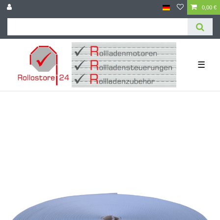
0,00 €
☰