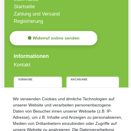
Startseite
Zahlung und Versand
Registrierung
🟢 Widerruf online senden
Informationen
Kontakt
VORNAME
NACHNAME
Newsletter
E-MAIL **
Wir verwenden Cookies und ähnliche Technologien auf
Honig
unserer Website und verarbeiten personenbezogene
Daten von Besucher:innen unserer Webseite (z.B. IP-
Hiermit bestätige ich, dass ich die
Daten­schutz­erklärung
gelesen
habe. Meine Einwilligung kann ich jederzeit widerrufen.**
Adresse), um z.B. Inhalte und Anzeigen zu personalisieren,
Medien von Drittanbietern einzubinden oder Zugriffe auf
unsere Website zu analysieren. Die Datenverarbeitung
Abonnieren