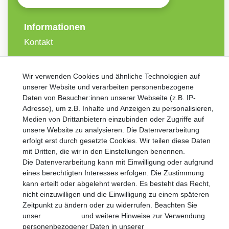
Informationen
Kontakt
VORNAME
NACHNAME
Wir verwenden Cookies und ähnliche Technologien auf
unserer Website und verarbeiten personenbezogene
Newsletter
E-MAIL **
Daten von Besucher:innen unserer Webseite (z.B. IP-
Honig
Adresse), um z.B. Inhalte und Anzeigen zu personalisieren,
Medien von Drittanbietern einzubinden oder Zugriffe auf
Hiermit bestätige ich, dass ich die
Daten­schutz­erklärung
gelesen
unsere Website zu analysieren. Die Datenverarbeitung
habe. Meine Einwilligung kann ich jederzeit widerrufen.**
erfolgt erst durch gesetzte Cookies. Wir teilen diese Daten
mit Dritten, die wir in den Einstellungen benennen.
Abonnieren
Die Datenverarbeitung kann mit Einwilligung oder aufgrund
eines berechtigten Interesses erfolgen. Die Zustimmung
** Hierbei handelt es sich um ein Pflichtfeld.
kann erteilt oder abgelehnt werden. Es besteht das Recht,
nicht einzuwilligen und die Einwilligung zu einem späteren
Zeitpunkt zu ändern oder zu widerrufen. Beachten Sie
unser
Impressum
und weitere Hinweise zur Verwendung
personenbezogener Daten in unserer
Daten­schutz­