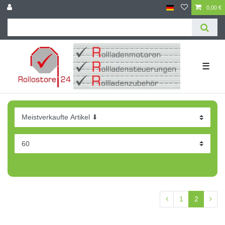
0,00 €
☰
Filter
1
2