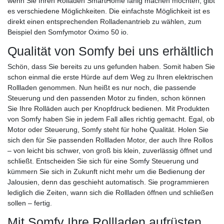
wenn Sie Ihren Rolladen SmartHome fähig machen möchten, gibt
es verschiedene Möglichkeiten. Die einfachste Möglichkeit ist es
direkt einen entsprechenden Rolladenantrieb zu wählen, zum
Beispiel den Somfymotor Oximo 50 io.
Qualität von Somfy bei uns erhältlich
Schön, dass Sie bereits zu uns gefunden haben. Somit haben Sie
schon einmal die erste Hürde auf dem Weg zu Ihren elektrischen
Rollladen genommen. Nun heißt es nur noch, die passende
Steuerung und den passenden Motor zu finden, schon können
Sie Ihre Rolläden auch per Knopfdruck bedienen. Mit Produkten
von
Somfy
haben Sie in jedem Fall alles richtig gemacht. Egal, ob
Motor oder Steuerung,
Somfy
steht für hohe Qualität. Holen Sie
sich den für Sie passenden Rollladen Motor, der auch Ihre Rollos
– von leicht bis schwer, von groß bis klein, zuverlässig öffnet und
schließt. Entscheiden Sie sich für eine
Somfy
Steuerung und
kümmern Sie sich in Zukunft nicht mehr um die Bedienung der
Jalousien, denn das geschieht automatisch. Sie programmieren
lediglich die Zeiten, wann sich die Rollladen öffnen und schließen
sollen – fertig.
Mit Somfy Ihre Rollladen aufrüsten