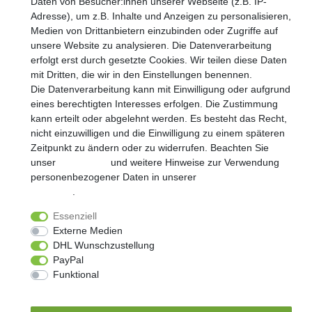
Daten von Besucher:innen unserer Webseite (z.B. IP-
Honig
Adresse), um z.B. Inhalte und Anzeigen zu personalisieren,
Medien von Drittanbietern einzubinden oder Zugriffe auf
Hiermit bestätige ich, dass ich die
Daten­schutz­erklärung
gelesen
habe. Meine Einwilligung kann ich jederzeit widerrufen.**
unsere Website zu analysieren. Die Datenverarbeitung
erfolgt erst durch gesetzte Cookies. Wir teilen diese Daten
mit Dritten, die wir in den Einstellungen benennen.
Abonnieren
Die Datenverarbeitung kann mit Einwilligung oder aufgrund
** Hierbei handelt es sich um ein Pflichtfeld.
eines berechtigten Interesses erfolgen. Die Zustimmung
kann erteilt oder abgelehnt werden. Es besteht das Recht,
nicht einzuwilligen und die Einwilligung zu einem späteren
Zeitpunkt zu ändern oder zu widerrufen. Beachten Sie
unser
Impressum
und weitere Hinweise zur Verwendung
Widerrufs­recht
Impressum
Daten­schutz­erklärung
personenbezogener Daten in unserer
Daten­schutz­
erklärung
.
Essenziell
AGB
Kontakt
Externe Medien
DHL Wunschzustellung
PayPal
© Copyright 2026 | Alle Rechte vorbehalten.
Funktional
Realisierung und Umsetzung by
e
Commerce-factory
Weitere Einstellungen