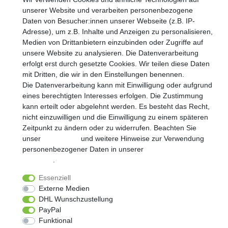
unserer Website und verarbeiten personenbezogene
Daten von Besucher:innen unserer Webseite (z.B. IP-
Adresse), um z.B. Inhalte und Anzeigen zu personalisieren,
Medien von Drittanbietern einzubinden oder Zugriffe auf
Widerrufs­recht
Impressum
Daten­schutz­erklärung
unsere Website zu analysieren. Die Datenverarbeitung
erfolgt erst durch gesetzte Cookies. Wir teilen diese Daten
mit Dritten, die wir in den Einstellungen benennen.
AGB
Kontakt
Die Datenverarbeitung kann mit Einwilligung oder aufgrund
eines berechtigten Interesses erfolgen. Die Zustimmung
kann erteilt oder abgelehnt werden. Es besteht das Recht,
© Copyright 2026 | Alle Rechte vorbehalten.
nicht einzuwilligen und die Einwilligung zu einem späteren
Zeitpunkt zu ändern oder zu widerrufen. Beachten Sie
Realisierung und Umsetzung by
e
Commerce-factory
unser
Impressum
und weitere Hinweise zur Verwendung
personenbezogener Daten in unserer
Daten­schutz­
erklärung
.
Essenziell
Externe Medien
DHL Wunschzustellung
PayPal
Funktional