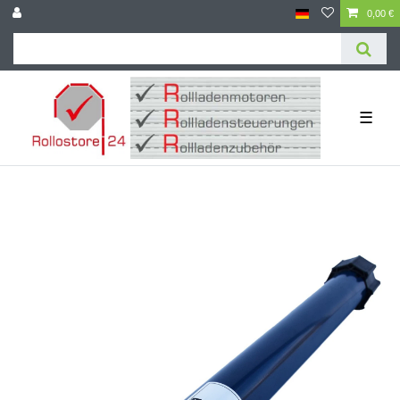
0,00 €
☰