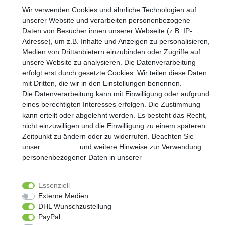
Wir verwenden Cookies und ähnliche Technologien auf
unserer Website und verarbeiten personenbezogene
Daten von Besucher:innen unserer Webseite (z.B. IP-
Adresse), um z.B. Inhalte und Anzeigen zu personalisieren,
Widerrufs­recht
Impressum
Daten­schutz­erklärung
Medien von Drittanbietern einzubinden oder Zugriffe auf
unsere Website zu analysieren. Die Datenverarbeitung
erfolgt erst durch gesetzte Cookies. Wir teilen diese Daten
AGB
Kontakt
mit Dritten, die wir in den Einstellungen benennen.
Die Datenverarbeitung kann mit Einwilligung oder aufgrund
eines berechtigten Interesses erfolgen. Die Zustimmung
© Copyright 2026 | Alle Rechte vorbehalten.
kann erteilt oder abgelehnt werden. Es besteht das Recht,
nicht einzuwilligen und die Einwilligung zu einem späteren
Realisierung und Umsetzung by
e
Commerce-factory
Zeitpunkt zu ändern oder zu widerrufen. Beachten Sie
unser
Impressum
und weitere Hinweise zur Verwendung
personenbezogener Daten in unserer
Daten­schutz­
erklärung
.
Essenziell
Externe Medien
DHL Wunschzustellung
PayPal