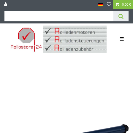
0,00 €
☰