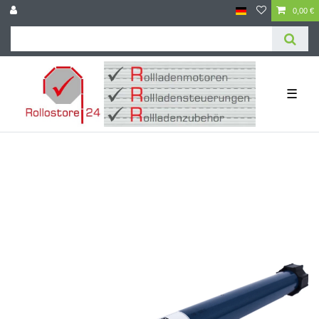
0,00 €
☰