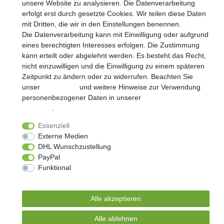
unsere Website zu analysieren. Die Datenverarbeitung
Widerrufs­recht
Impressum
Daten­schutz­erklärung
erfolgt erst durch gesetzte Cookies. Wir teilen diese Daten
mit Dritten, die wir in den Einstellungen benennen.
Die Datenverarbeitung kann mit Einwilligung oder aufgrund
AGB
Kontakt
eines berechtigten Interesses erfolgen. Die Zustimmung
kann erteilt oder abgelehnt werden. Es besteht das Recht,
© Copyright 2026 | Alle Rechte vorbehalten.
nicht einzuwilligen und die Einwilligung zu einem späteren
Zeitpunkt zu ändern oder zu widerrufen. Beachten Sie
Realisierung und Umsetzung by
e
Commerce-factory
unser
Impressum
und weitere Hinweise zur Verwendung
personenbezogener Daten in unserer
Daten­schutz­
erklärung
.
Essenziell
Externe Medien
DHL Wunschzustellung
PayPal
Funktional
Weitere Einstellungen
Alle akzeptieren
Alle ablehnen