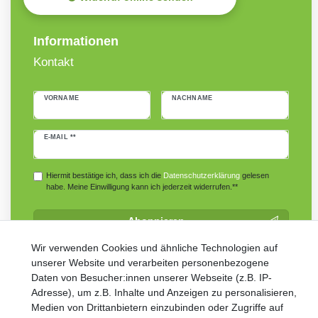
Informationen
Kontakt
VORNAME
NACHNAME
Newsletter
E-MAIL **
Honig
Hiermit bestätige ich, dass ich die
Daten­schutz­erklärung
gelesen
habe. Meine Einwilligung kann ich jederzeit widerrufen.**
Abonnieren
** Hierbei handelt es sich um ein Pflichtfeld.
Wir verwenden Cookies und ähnliche Technologien auf
unserer Website und verarbeiten personenbezogene
Daten von Besucher:innen unserer Webseite (z.B. IP-
Adresse), um z.B. Inhalte und Anzeigen zu personalisieren,
Medien von Drittanbietern einzubinden oder Zugriffe auf