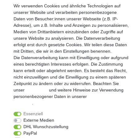
Wir verwenden Cookies und ähnliche Technologien auf
unserer Website und verarbeiten personenbezogene
Daten von Besucher:innen unserer Webseite (z.B. IP-
Adresse), um z.B. Inhalte und Anzeigen zu personalisieren,
Widerrufs­recht
Impressum
Daten­schutz­erklärung
Medien von Drittanbietern einzubinden oder Zugriffe auf
unsere Website zu analysieren. Die Datenverarbeitung
erfolgt erst durch gesetzte Cookies. Wir teilen diese Daten
AGB
Kontakt
mit Dritten, die wir in den Einstellungen benennen.
Die Datenverarbeitung kann mit Einwilligung oder aufgrund
eines berechtigten Interesses erfolgen. Die Zustimmung
© Copyright 2026 | Alle Rechte vorbehalten.
kann erteilt oder abgelehnt werden. Es besteht das Recht,
nicht einzuwilligen und die Einwilligung zu einem späteren
Realisierung und Umsetzung by
e
Commerce-factory
Zeitpunkt zu ändern oder zu widerrufen. Beachten Sie
unser
Impressum
und weitere Hinweise zur Verwendung
personenbezogener Daten in unserer
Daten­schutz­
erklärung
.
Essenziell
Externe Medien
DHL Wunschzustellung
PayPal