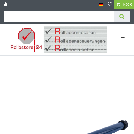
0,00 €
☰