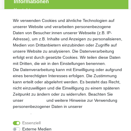
Informationen
Kontakt
Wir verwenden Cookies und ähnliche Technologien auf
VORNAME
NACHNAME
unserer Website und verarbeiten personenbezogene
Daten von Besucher:innen unserer Webseite (z.B. IP-
Adresse), um z.B. Inhalte und Anzeigen zu personalisieren,
Newsletter
E-MAIL **
Medien von Drittanbietern einzubinden oder Zugriffe auf
Honig
unsere Website zu analysieren. Die Datenverarbeitung
Hiermit bestätige ich, dass ich die
Daten­schutz­erklärung
gelesen
erfolgt erst durch gesetzte Cookies. Wir teilen diese Daten
habe. Meine Einwilligung kann ich jederzeit widerrufen.**
mit Dritten, die wir in den Einstellungen benennen.
Die Datenverarbeitung kann mit Einwilligung oder aufgrund
Abonnieren
eines berechtigten Interesses erfolgen. Die Zustimmung
kann erteilt oder abgelehnt werden. Es besteht das Recht,
** Hierbei handelt es sich um ein Pflichtfeld.
nicht einzuwilligen und die Einwilligung zu einem späteren
Zeitpunkt zu ändern oder zu widerrufen. Beachten Sie
unser
Impressum
und weitere Hinweise zur Verwendung
personenbezogener Daten in unserer
Daten­schutz­
erklärung
.
Widerrufs­recht
Impressum
Daten­schutz­erklärung
Essenziell
Externe Medien